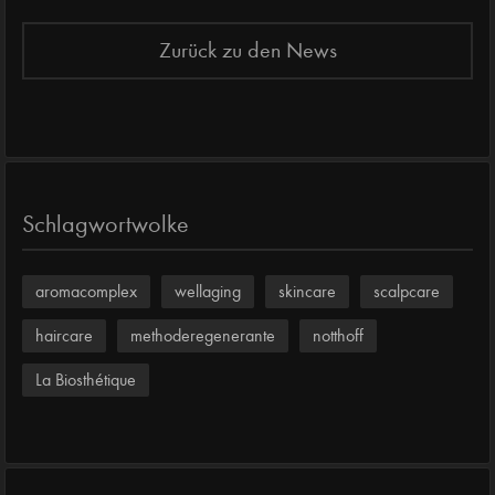
Zurück zu den News
Schlagwortwolke
aromacomplex
wellaging
skincare
scalpcare
haircare
methoderegenerante
notthoff
La Biosthétique